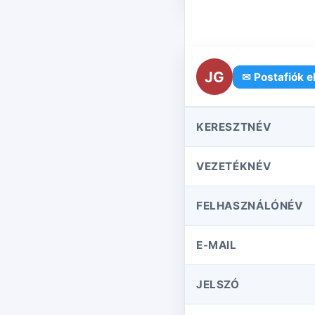
JG
✉ Postafiók e
KERESZTNÉV
VEZETÉKNÉV
FELHASZNÁLÓNÉV
E-MAIL
JELSZÓ