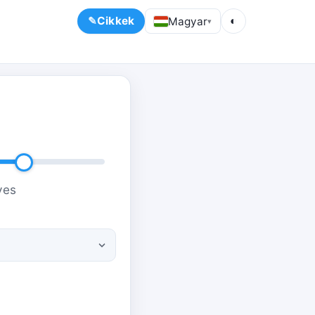
Cikkek
Magyar
◐
▾
ves