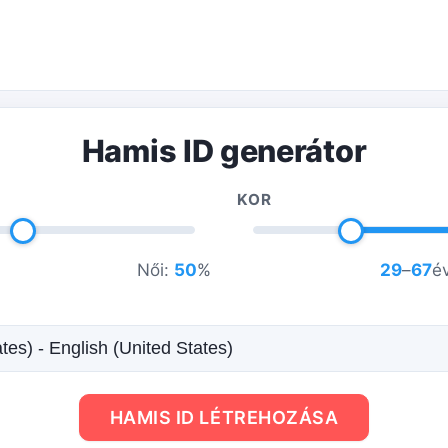
Hamis ID generátor
KOR
Női:
50
%
29
–
67
é
HAMIS ID LÉTREHOZÁSA