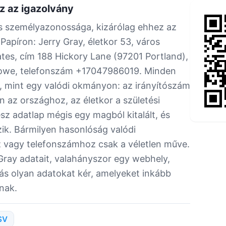
z az igazolvány
es személyazonossága, kizárólag ehhez az
Papíron: Jerry Gray, életkor 53, város
ates, cím 188 Hickory Lane (97201 Portland),
owe, telefonszám +17047986019. Minden
e, mint egy valódi okmányon: az irányítószám
n az országhoz, az életkor a születési
 adatlap mégis egy magból kitalált, és
ik. Bármilyen hasonlóság valódi
 vagy telefonszámhoz csak a véletlen műve.
 Gray adatait, valahányszor egy webhely,
ás olyan adatokat kér, amelyeket inkább
nak.
SV