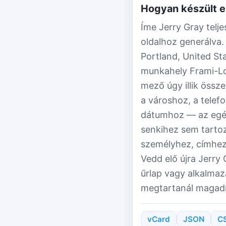
Hogyan készült e
Íme Jerry Gray telj
oldalhoz generálva. 
Portland, United St
munkahely Frami-L
mező úgy illik össz
a városhoz, a telefo
dátumhoz — az egész
senkihez sem tartoz
személyhez, címhez
Vedd elő újra Jerry
űrlap vagy alkalmaz
megtartanál magad
vCard
JSON
C