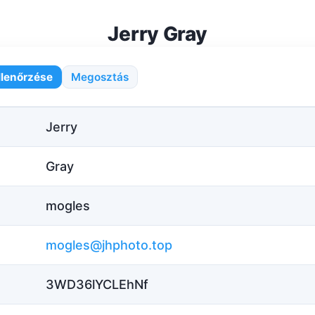
Jerry Gray
llenőrzése
Megosztás
Jerry
Gray
mogles
mogles@jhphoto.top
3WD36lYCLEhNf