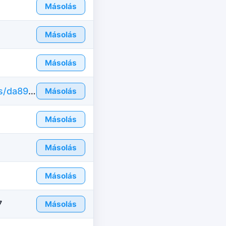
Másolás
Másolás
Másolás
https://hu.id-fake.com/fake-id-united-states/da89703857c2dfb987b371e41af92f17
Másolás
Másolás
Másolás
Másolás
7
Másolás