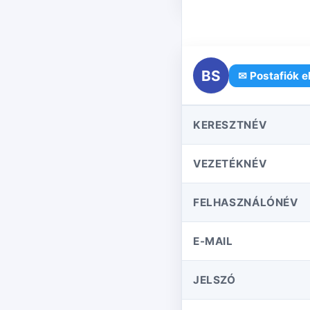
BS
✉ Postafiók e
KERESZTNÉV
VEZETÉKNÉV
FELHASZNÁLÓNÉV
E-MAIL
JELSZÓ