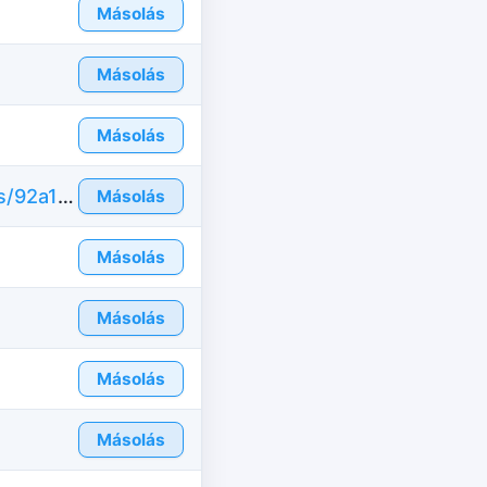
Másolás
Másolás
Másolás
https://hu.id-fake.com/fake-id-united-states/92a14d72c5068891706bea9d485d7a7c
Másolás
Másolás
Másolás
Másolás
Másolás