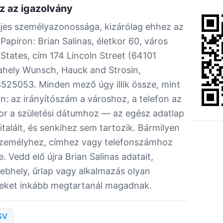
z az igazolvány
eljes személyazonossága, kizárólag ehhez az
Papíron: Brian Salinas, életkor 60, város
 States, cím 174 Lincoln Street (64101
ahely Wunsch, Hauck and Strosin,
525053. Minden mező úgy illik össze, mint
: az irányítószám a városhoz, a telefon az
or a születési dátumhoz — az egész adatlap
talált, és senkihez sem tartozik. Bármilyen
személyhez, címhez vagy telefonszámhoz
. Vedd elő újra Brian Salinas adatait,
bhely, űrlap vagy alkalmazás olyan
yeket inkább megtartanál magadnak.
SV