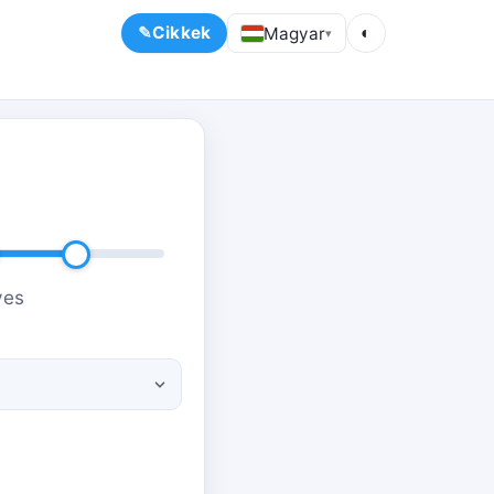
Cikkek
Magyar
◐
▾
ves