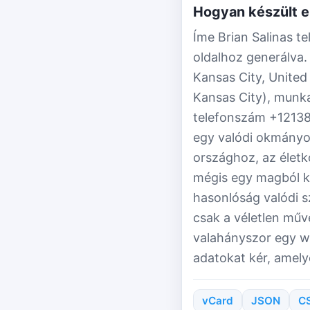
Hogyan készült e
Íme Brian Salinas t
oldalhoz generálva. 
Kansas City, United
Kansas City), munk
telefonszám +12138
egy valódi okmányon
országhoz, az életk
mégis egy magból ki
hasonlóság valódi 
csak a véletlen műve
valahányszor egy we
adatokat kér, amel
vCard
JSON
C