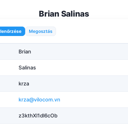
Brian Salinas
llenőrzése
Megosztás
Brian
Salinas
krza
krza@vilocom.vn
z3kthXl1dl6cOb