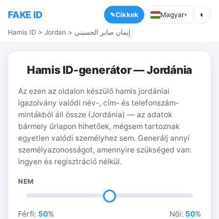
FAKE ID
◐
Cikkek
Magyar
▾
Hamis ID
>
Jordan
>
إيمان صابر الحسيني
Hamis ID-generátor — Jordánia
Az ezen az oldalon készülő hamis jordániai
igazolvány valódi név-, cím- és telefonszám-
mintákból áll össze (Jordánia) — az adatok
bármely űrlapon hihetőek, mégsem tartoznak
egyetlen valódi személyhez sem. Generálj annyi
személyazonosságot, amennyire szükséged van:
ingyen és regisztráció nélkül.
NEM
Férfi:
50
%
Női:
50
%