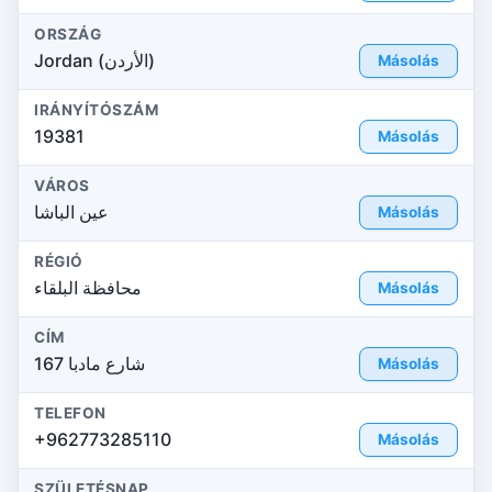
ORSZÁG
Jordan (الأردن)
Másolás
IRÁNYÍTÓSZÁM
19381
Másolás
VÁROS
عين الباشا
Másolás
RÉGIÓ
محافظة البلقاء
Másolás
CÍM
شارع مادبا 167
Másolás
TELEFON
+962773285110
Másolás
SZÜLETÉSNAP