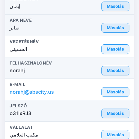
إيمان
Másolás
APA NEVE
صابر
Másolás
VEZETÉKNÉV
الحسيني
Másolás
FELHASZNÁLÓNÉV
norahj
Másolás
E-MAIL
norahj@sbscity.us
Másolás
JELSZÓ
o31IxRJ3
Másolás
VÁLLALAT
مكتب العلامي
Másolás