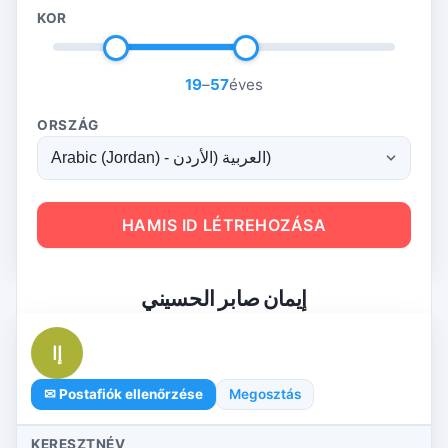
KOR
19
–
57
éves
ORSZÁG
HAMIS ID LÉTREHOZÁSA
إيمان صابر الحسيني
إا
✉ Postafiók ellenőrzése
Megosztás
KERESZTNÉV