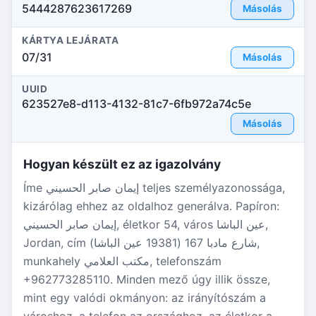
5444287623617269
Másolás
KÁRTYA LEJÁRATA
07/31
Másolás
UUID
623527e8-d113-4132-81c7-6fb972a74c5e
Másolás
Hogyan készült ez az igazolvány
Íme إيمان صابر الحسيني teljes személyazonossága,
kizárólag ehhez az oldalhoz generálva. Papíron:
إيمان صابر الحسيني, életkor 54, város عين الباشا,
Jordan, cím شارع مادبا 167 (19381 عين الباشا),
munkahely مكتب العلامي, telefonszám
+962773285110. Minden mező úgy illik össze,
mint egy valódi okmányon: az irányítószám a