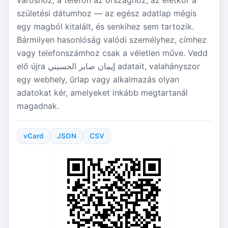
városhoz, a telefon az országhoz, az életkor a
születési dátumhoz — az egész adatlap mégis
egy magból kitalált, és senkihez sem tartozik.
Bármilyen hasonlóság valódi személyhez, címhez
vagy telefonszámhoz csak a véletlen műve. Vedd
elő újra إيمان صابر الحسيني adatait, valahányszor
egy webhely, űrlap vagy alkalmazás olyan
adatokat kér, amelyeket inkább megtartanál
magadnak.
vCard
JSON
CSV