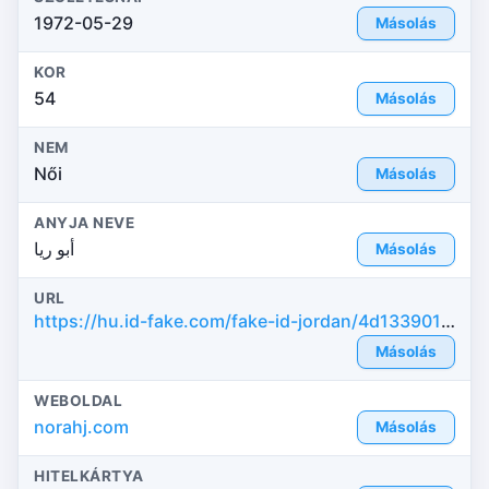
1972-05-29
Másolás
KOR
54
Másolás
NEM
Női
Másolás
ANYJA NEVE
أبو ريا
Másolás
URL
https://hu.id-fake.com/fake-id-jordan/4d1339011a52c0d866092ba49d0015ac
Másolás
WEBOLDAL
norahj.com
Másolás
HITELKÁRTYA